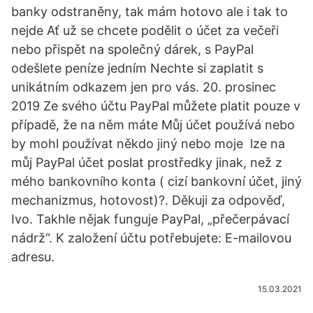
banky odstraněny, tak mám hotovo ale i tak to
nejde Ať už se chcete podělit o účet za večeři
nebo přispět na společný dárek, s PayPal
odešlete peníze jedním Nechte si zaplatit s
unikátním odkazem jen pro vás. 20. prosinec
2019 Ze svého účtu PayPal můžete platit pouze v
případě, že na něm máte Můj účet používá nebo
by mohl používat někdo jiný nebo moje lze na
můj PayPal účet poslat prostředky jinak, než z
mého bankovního konta ( cizí bankovní účet, jiný
mechanizmus, hotovost)?. Děkuji za odpověď,
Ivo. Takhle nějak funguje PayPal, „přečerpávací
nádrž“. K založení účtu potřebujete: E-mailovou
adresu.
15.03.2021