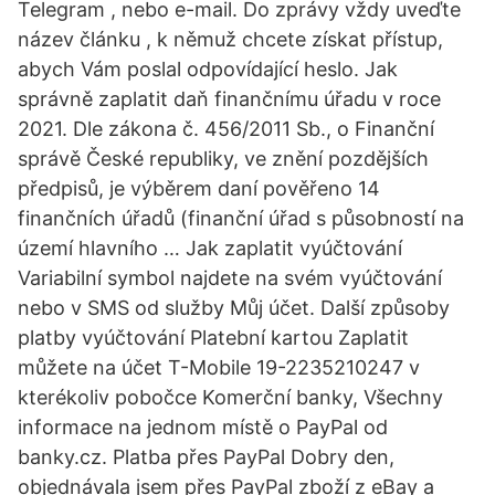
Telegram , nebo e-mail. Do zprávy vždy uveďte
název článku , k němuž chcete získat přístup,
abych Vám poslal odpovídající heslo. Jak
správně zaplatit daň finančnímu úřadu v roce
2021. Dle zákona č. 456/2011 Sb., o Finanční
správě České republiky, ve znění pozdějších
předpisů, je výběrem daní pověřeno 14
finančních úřadů (finanční úřad s působností na
území hlavního … Jak zaplatit vyúčtování
Variabilní symbol najdete na svém vyúčtování
nebo v SMS od služby Můj účet. Další způsoby
platby vyúčtování Platební kartou Zaplatit
můžete na účet T-Mobile 19-2235210247 v
kterékoliv pobočce Komerční banky, Všechny
informace na jednom místě o PayPal od
banky.cz. Platba přes PayPal Dobry den,
objednávala jsem přes PayPal zboží z eBay a