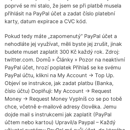
poprvé se mi stalo, že jsem se při platbě musela
přihlásit na PayPal účet a zadat číslo platební
karty, datum expirace a CVC kód.
Pokud tedy máte „zapomenutý“ PayPal účet a
nehodláte jej využívat, měli byste jej zrušit, jinak
budete muset zaplatit 300 Kč každý rok. Zdroj:
twitter.com. Domů » Články » Pozor na neaktivní
PayPal účet, hrozí poplatek Přihlaš se ke svému
PayPal účtu, klikni na My Account -> Top Up.
Objeví se instrukce, jak zadat platbu (Banka,
číslo účtu) Doplňuji: My Account -> Request
Money -> Request Money Vyplníš co se po tobě
chce, včetně e-mailové adresy člověka. Jemu
dojde mail s instrukcemi jak zaplatit (PayPal
účtem nebo kartou) Upravil/a Paypal – Každý