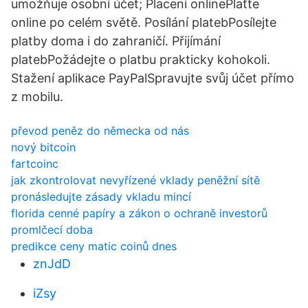
umožňuje osobní účet; Placení onlinePlaťte
online po celém světě. Posílání platebPosílejte
platby doma i do zahraničí. Přijímání
platebPožádejte o platbu prakticky kohokoli.
Stažení aplikace PayPalSpravujte svůj účet přímo
z mobilu.
převod peněz do německa od nás
nový bitcoin
fartcoinc
jak zkontrolovat nevyřízené vklady peněžní sítě
pronásledujte zásady vkladu mincí
florida cenné papíry a zákon o ochraně investorů
promlčecí doba
predikce ceny matic coinů dnes
znJdD
iZsy