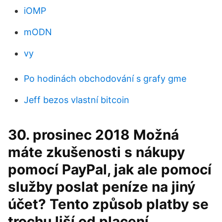
iOMP
mODN
vy
Po hodinách obchodování s grafy gme
Jeff bezos vlastní bitcoin
30. prosinec 2018 Možná
máte zkušenosti s nákupy
pomocí PayPal, jak ale pomocí
služby poslat peníze na jiný
účet? Tento způsob platby se
trochu liší od placení